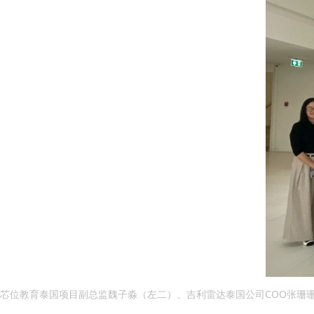
芯位教育泰国项目副总监魏子淼（左二）、吉利雷达泰国公司COO张珊