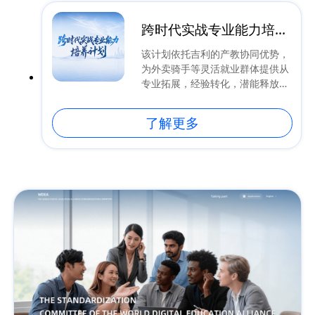
创新力量，孵化可转化的硬核项
跨时代实战专业能力培养
目，助力青年从创意走向落地，从
计划
校园走向产业。
该计划依托吉利的产教协同优势，
为外卖骑手等灵活就业群体提供从
专业拓展，经验转化，潜能释放，
职业转型到岗位直通的全链条支撑
能力，助力实现职业转型
了解更多