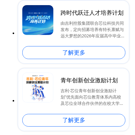
跨时代跃迁人才培养计划
由吉利控股集团联合芯位科技共同
发布，定向招募培养有特长禀赋与
远大梦想的2026年应届高中毕业
生。由四位吉利CEO导师带教，进
入新能源汽车、人工智能、低空飞
了解更多
行及低轨卫星四大前沿领域。让学
生在获取学历学位的同时，于真实
产业场景中形成能力。
青年创新创业激励计划
吉利·芯位青年创新创业激励计
划”优先面向芯位教育体系内高校
及芯位全球合作伙伴的在校大学生
（含研究生）及芯位教育毕业校
友。支持外部院校在校生与芯位教
了解更多
育体系内在校生组队申报，鼓励跨
校跨界创新。首期将投入5000万
元资金扶持，鼓励原创，发掘青年