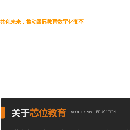
共创未来：推动国际教育数字化变革
通过本次“留学中国”博览会，芯位教育进一步拓展了在
未来，芯位教育将秉持“开创教育无限可能”的使命，积
流、人才培养与数字教育发展持续贡献力量。