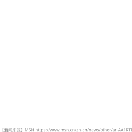
【新闻来源】MSN
https://www.msn.cn/zh-cn/news/other/ar-AA1R