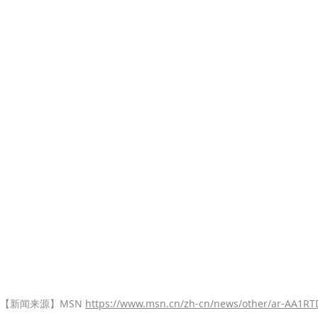
【新闻来源】MSN
https://www.msn.cn/zh-cn/news/other/ar-AA1R