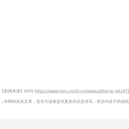
【新闻来源】MSN
https://www.msn.cn/zh-cn/news/other/ar-AA1R
（本网转发此文章，旨在为读者提供更多的信息资讯，所涉内容不构成投