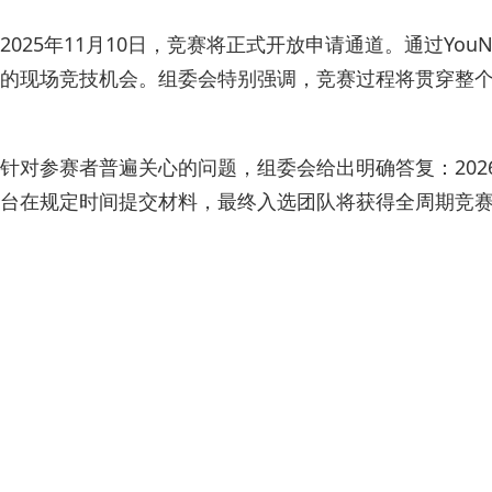
2025年11月10日，竞赛将正式开放申请通道。通过Y
的现场竞技机会。组委会特别强调，竞赛过程将贯穿整
针对参赛者普遍关心的问题，组委会给出明确答复：20
台在规定时间提交材料，最终入选团队将获得全周期竞