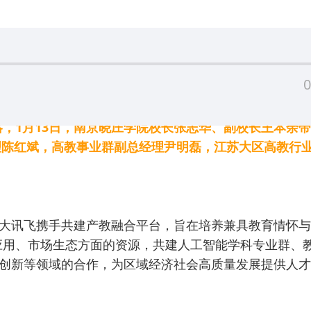
0
，1月13日，南京晓庄学院校长张志华、副校长王本余
理陈红斌，高教事业群副总经理尹明磊，江苏大区高教行
大讯飞携手共建产教融合平台，旨在培养兼具教育情怀与
应用、市场生态方面的资源，共建人工智能学科专业群、
同创新等领域的合作，为区域经济社会高质量发展提供人