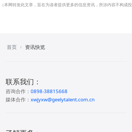
（本网转发此文章，旨在为读者提供更多的信息资讯，所涉内容不构成投
首页
资讯快览
/
联系我们：
咨询合作：
0898-38815668
媒体合作：
xwjyxw@geelytalent.com.cn