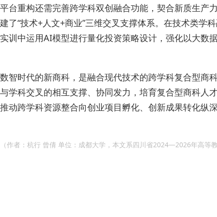
平台重构还需完善跨学科双创融合功能，契合新质生产
建了“技术+人文+商业”三维交叉支撑体系。在技术类
实训中运用AI模型进行量化投资策略设计，强化以大数据
数智时代的新商科，是融合现代技术的跨学科复合型商
与学科交叉的相互支撑、协同发力，培育复合型商科人才
推动跨学科资源整合向创业项目孵化、创新成果转化纵
（作者：杭行 曾倩 单位：成都大学，本文系四川省2024—2026年高