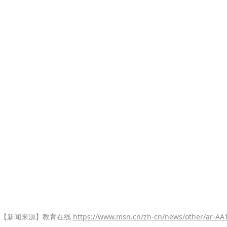
【新闻来源】教育在线
https://www.msn.cn/zh-cn/news/other/ar-A