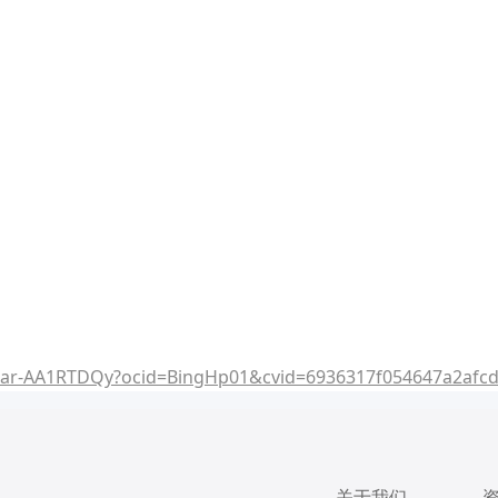
r/ar-AA1RTDQy?ocid=BingHp01&cvid=6936317f054647a2afcd
关于我们