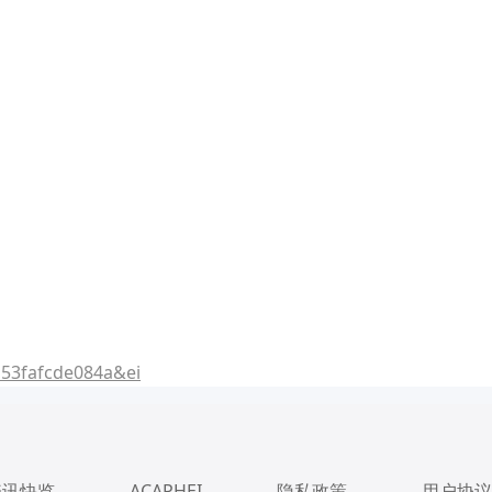
53fafcde084a&ei
资讯快览
ACAPHEI
隐私政策
用户协议