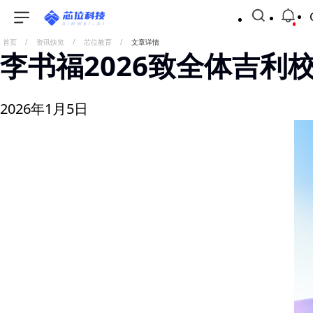
首页
/
资讯快览
/
芯位教育
/
文章详情
李书福2026致全体吉利
2026年1月5日