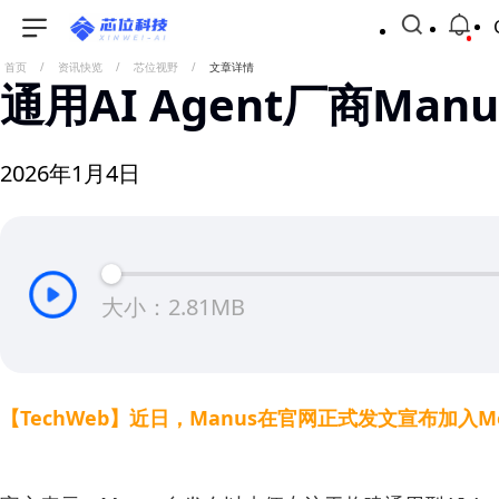
首页
/
资讯快览
/
芯位视野
/
文章详情
通用AI Agent厂商M
2026年1月4日
大小：2.81MB
【TechWeb】近日，Manus在官网正式发文宣布加入M