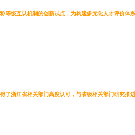
此背景下，吉利依托自身在产教融合的探索实践经验，创
称等级互认机制的创新试点，为构建多元化人才评价体
2024年，李书福董事长在天津举办的世界职业教育大会
制。采用“基石计划”“大雁计划”的人才共培共享方式，
园”全球协同拓展了人才培养的视野。基于吉利全球产业
线校园”数字赋能突破了传统教育的局限。通过吉利自建
这一建议打破了唯学历论的传统观念，让社会各界真正
得了浙江省相关部门高度认可，与省级相关部门研究推进
陆丹博士回应，吉利在教育领域投入早已超过百亿元，
才培养模式，通过深化“多方融合”发展道路，构建市场