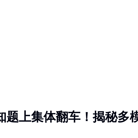
认知题上集体翻车！揭秘多