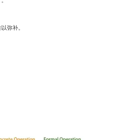
”。
难以弥补。