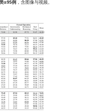
类≥95例
，含图像与视频。