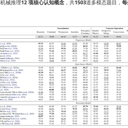
到机械推理
12 项核心认知概念
，共
1503
道多模态题目，
每