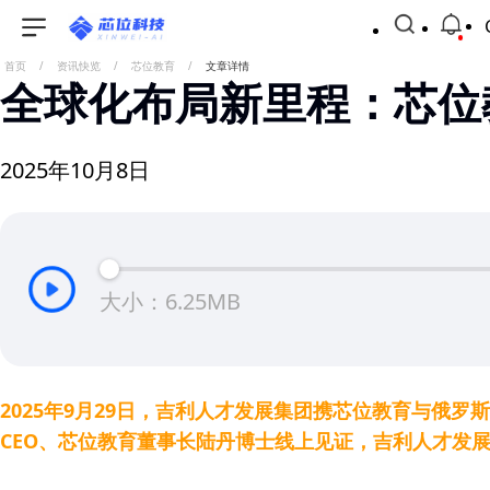
首页
/
资讯快览
/
芯位教育
/
文章详情
全球化布局新里程：芯位
2025年10月8日
大小：6.25MB
2025年9月29日，吉利人才发展集团携芯位教育与俄
CEO、芯位教育董事长陆丹博士线上见证，吉利人才发