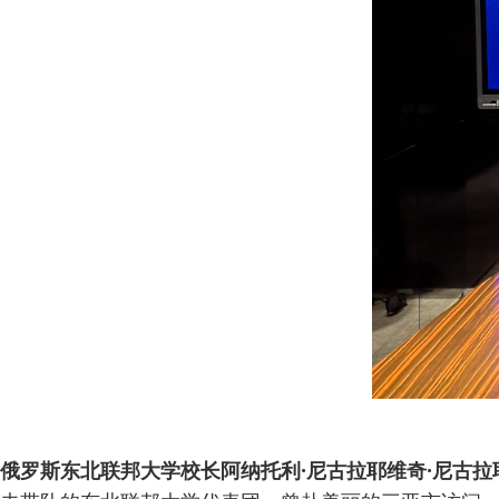
俄罗斯东北联邦大学校长阿纳托利·尼古拉耶维奇·尼古拉