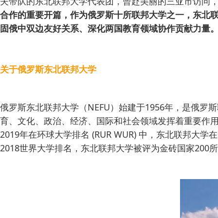
夫带队的东北联邦大学代表团，曾赴美丽的三亚市访问
合作的重要开篇，作为俄罗斯十所联邦大学之一，东北
固俄中双边友好关系、深化两国教育领域协作贡献力量
关于俄罗斯东北联邦大学
俄罗斯东北联邦大学（NEFU）始建于1956年，是俄
育、文化、政治、经济、国际和社会领域发挥着重要作用
2019年在环球大学排名 (RUR WUR) 中，东北联邦大学
2018世界大学排名，东北联邦大学被评为金砖国家200所