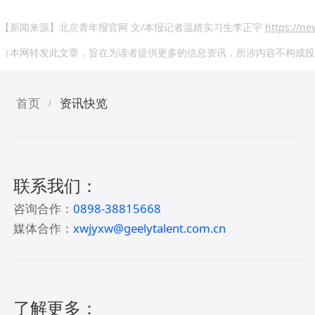
【新闻来源】北京青年报官网 文/本报记者温婧实习生李正宇
https://n
（本网转发此文章，旨在为读者提供更多的信息资讯，所涉内容不构成投
首页
资讯快览
/
联系我们：
咨询合作：
0898-38815668
媒体合作：
xwjyxw@geelytalent.com.cn
了解更多：