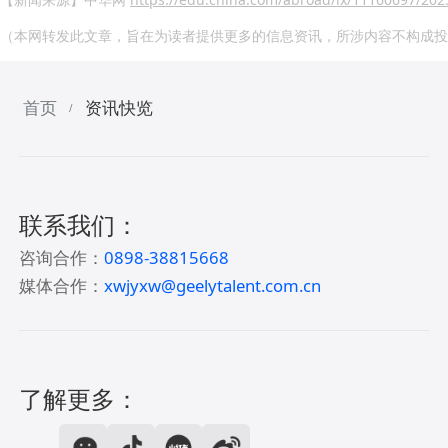
（本网转发此文章，旨在为读者提供更多的信息资讯，所涉内容不构成投
首页
资讯快览
/
联系我们：
咨询合作：
0898-38815668
媒体合作：
xwjyxw@geelytalent.com.cn
了解更多：