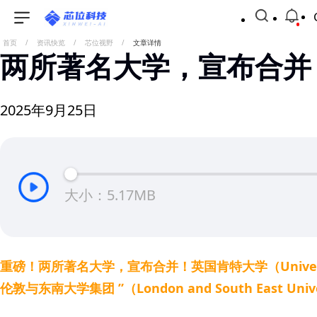
首页
/
资讯快览
/
芯位视野
/
文章详情
两所著名大学，宣布合并
2025年9月25日
大小：5.17MB
重磅！两所著名大学，宣布合并！英国肯特大学（University
伦敦与东南大学集团 ”（London and South East 