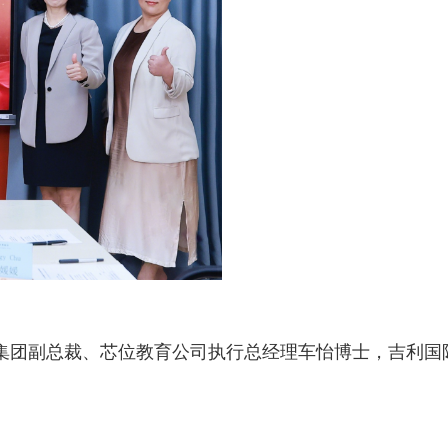
展集团副总裁、芯位教育公司执行总经理车怡博士，吉利国