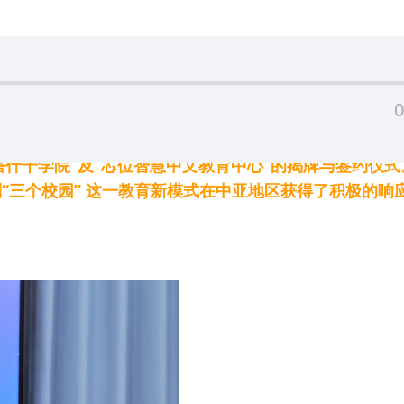
0
塔什干学院”及“芯位智慧中文教育中心”的揭牌与签约仪式
“三个校园” 这一教育新模式在中亚地区获得了积极的响