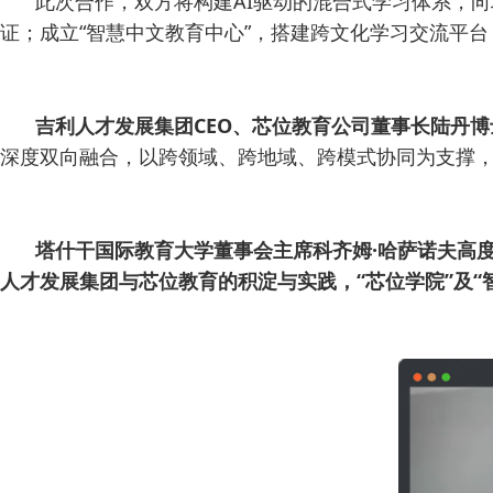
此次合作，双方将构建AI驱动的混合式学习体系，
证；成立“智慧中文教育中心”，搭建跨文化学习交流平
吉利人才发展集团CEO、芯位教育公司董事长陆丹
深度双向融合，以跨领域、跨地域、跨模式协同为支撑
塔什干国际教育大学董事会主席科齐姆·哈萨诺夫高度
人才发展集团与芯位教育的积淀与实践，“芯位学院”及