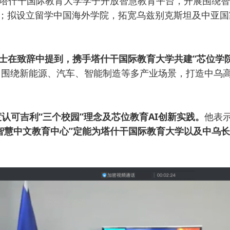
向塔什干国际教育大学学子开放智慧教育平台，开展围绕
台；拟设立留学中国海外学院，拓宽乌兹别克斯坦及中亚
博士在致辞中提到，携手塔什干国际教育大学共建“芯位学
，围绕新能源、汽车、智能制造等多产业场景，打造中乌
认可吉利“三个校园”理念及芯位教育AI创新实践。
他表
“智慧中文教育中心”定能为塔什干国际教育大学以及中乌