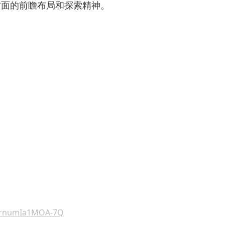
方面的前瞻布局和探索精神。
c5rnumIa1MOA-7Q