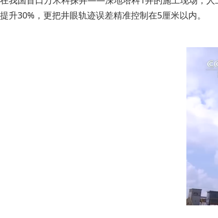
在我国首口万米科探井——深地塔科1井的施工现场，人
提升30%，更把井眼轨迹误差精准控制在5厘米以内。