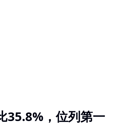
35.8%，位列第一