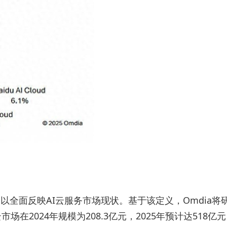
域，以全面反映AI云服务市场现状。基于该定义，Omdia
场在2024年规模为208.3亿元，2025年预计达518