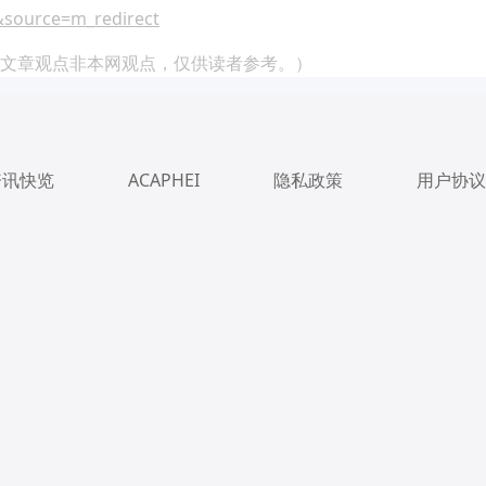
&source=m_redirect
文章观点非本网观点，仅供读者参考。）
资讯快览
ACAPHEI
隐私政策
用户协议