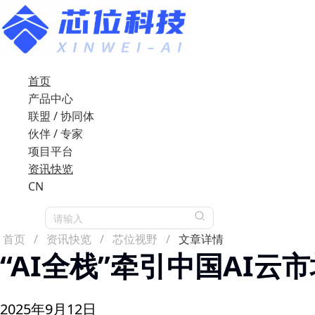
首页
产品中心
联盟 / 协同体
伙伴 / 专家
项目平台
资讯快览
CN
请输入
首页
/
资讯快览
/
芯位视野
/
文章详情
“AI全栈”牵引中国AI云
2025年9月12日