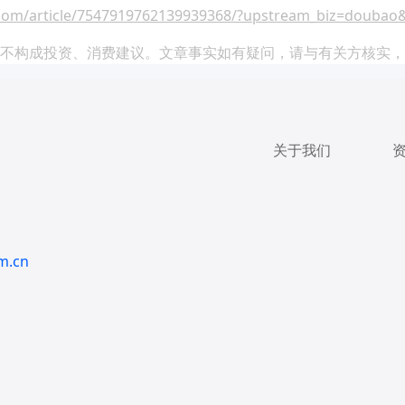
.com/article/7547919762139939368/?upstream_biz=doubao
不构成投资、消费建议。文章事实如有疑问，请与有关方核实，
关于我们
m.cn