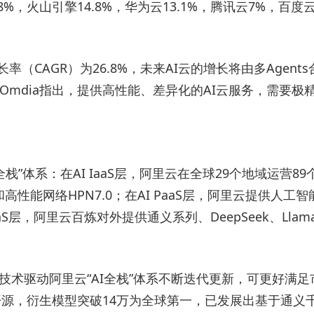
8%，火山引擎14.8%，华为云13.1%，腾讯云7%，百度
增长率（CAGR）为26.8%，未来AI云的增长将由多Age
模。Omdia指出，提供高性能、差异化的AI云服务，需
栈”体系：在AI IaaS层，阿里云在全球29个地域运营
能网络HPN7.0；在AI PaaS层，阿里云提供人工智能
层，阿里云百炼对外提供通义系列、DeepSeek、Lla
为，技术驱动阿里云“AI全栈”体系不断迭代更新，可更好
全面开源，衍生模型突破14万为全球第一，已发展出基于通