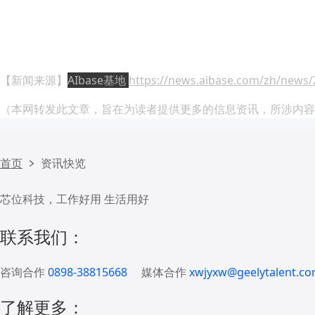
【新闻来源】
AIbase基地
https://news.aibase.com/zh/news
（本网转发此文章，旨在为读者提供更多的信息资讯，所涉内容
首页
资讯快览
芯位科技，工作好用 生活用好
联系我们：
咨询合作
0898-38815668
媒体合作
xwjyxw@geelytalent.co
了解更多：