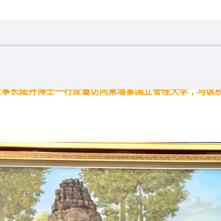
育董事长陆丹博士一行应邀访问柬埔寨国立管理大学，与该校校