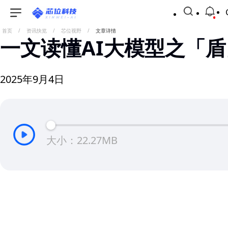
首页
/
资讯快览
/
芯位视野
/
文章详情
一文读懂AI大模型之「盾
2025年9月4日
大小：22.27MB