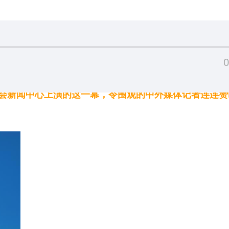
0
织峰会新闻中心上演的这一幕，令围观的中外媒体记者连连赞