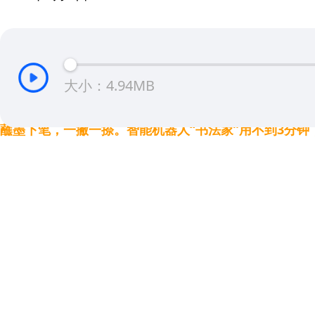
大小：4.94MB
蘸墨下笔，一撇一捺。智能机器人“书法家”用不到3分钟