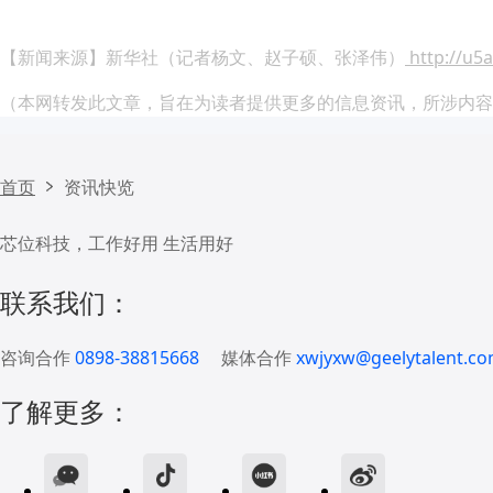
【新闻来源】新华社（记者杨文、赵子硕、张泽伟）
http://u5
（本网转发此文章，旨在为读者提供更多的信息资讯，所涉内容
首页
资讯快览
芯位科技，工作好用 生活用好
联系我们：
咨询合作
0898-38815668
媒体合作
xwjyxw@geelytalent.co
了解更多：