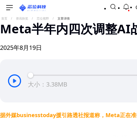
首页
/
资讯快览
/
芯位视野
/
文章详情
Meta半年内四次调整A
2025年8月19日
大小：3.38MB
据外媒businesstoday援引路透社报道称，Me