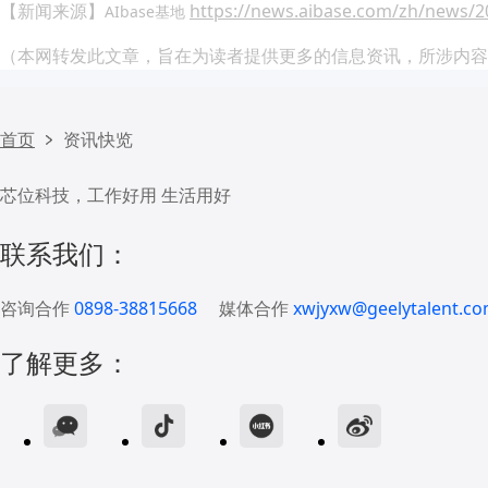
【新闻来源】
https://news.aibase.com/zh/news/2
AIbase基地
（本网转发此文章，旨在为读者提供更多的信息资讯，所涉内容
首页
资讯快览
芯位科技，工作好用 生活用好
联系我们：
咨询合作
0898-38815668
媒体合作
xwjyxw@geelytalent.co
了解更多：