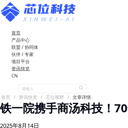
首页
产品中心
联盟 / 协同体
伙伴 / 专家
项目平台
资讯快览
CN
请输入
首页
/
资讯快览
/
芯位视野
/
文章详情
铁一院携手商汤科技！70
2025年8月14日