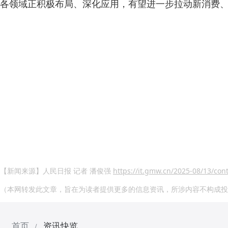
各领域正积极布局、深化应用，有望进一步拉动新消费
【新闻来源】人民日报 记者 潘俊强
https://it.gmw.cn/2025-08/13/co
（本网转发此文章，旨在为读者提供更多的信息资讯，所涉内容不构成投
首页
资讯快览
/