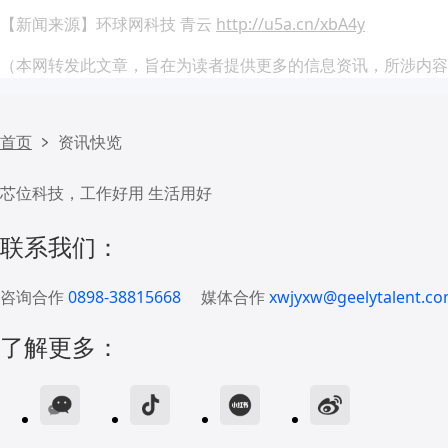
【新闻来源】环球网科技 青云
http://u5a.cn/xbA4y
（本网转发此文章，旨在为读者提供更多的信息资讯，所涉内容
首页
资讯快览
芯位科技，工作好用 生活用好
联系我们：
咨询合作
0898-38815668
媒体合作
xwjyxw@geelytalent.co
了解更多：