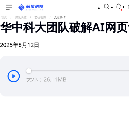
首页
/
资讯快览
/
芯位视野
/
文章详情
华中科大团队破解AI网
2025年8月12日
大小：26.11MB