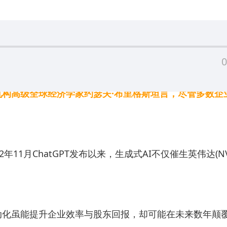
0
构高级全球经济学家约瑟夫·布里格斯坦言，尽管多数企业
ChatGPT发布以来，生成式AI不仅催生英伟达(NVD
动化虽能提升企业效率与股东回报，却可能在未来数年颠