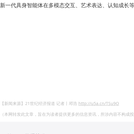
新一代具身智能体在多模态交互、艺术表达、认知成长
【新闻来源】21世纪经济报道 记者丨邓浩
http://u5a.cn/TSu9O
（本网转发此文章，旨在为读者提供更多的信息资讯，所涉内容不构成投