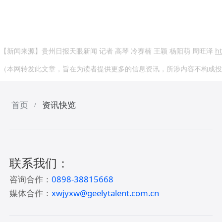
【新闻来源】贵州日报天眼新闻 记者 高琴 冷赛楠 王颖 杨阳萌 周旺泽
h
（本网转发此文章，旨在为读者提供更多的信息资讯，所涉内容不构成投
首页
资讯快览
/
联系我们：
咨询合作：
0898-38815668
媒体合作：
xwjyxw@geelytalent.com.cn